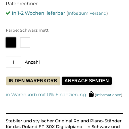
Ratenrechner
In 1-2 Wochen lieferbar
(
Infos zum Versand
)
Farbe: Schwarz matt
Roland
Anzahl
KSC-
70
Stand
IN DEN WARENKORB
ANFRAGE SENDEN
Menge
in Warenkorb mit 0%-Finanzierung
(
Informationen
)
Alternative:
Stabiler und stylischer Original Roland Piano-Ständer
für das Roland FP-30X Digitalpiano - in Schwarz und