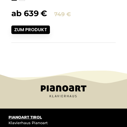
ab
639
€
749
€
ZUM PRODUKT
PIANOART TIROL
Klavierhaus Pianoart