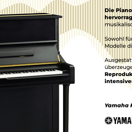
Die Piano
hervorra
musikalis
Sowohl fü
Modelle d
Ausgestat
überzeuge
Reprodukt
intensive
Yamaha K