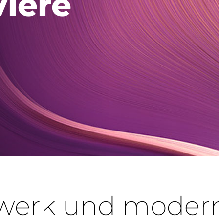
iere
dwerk und moder