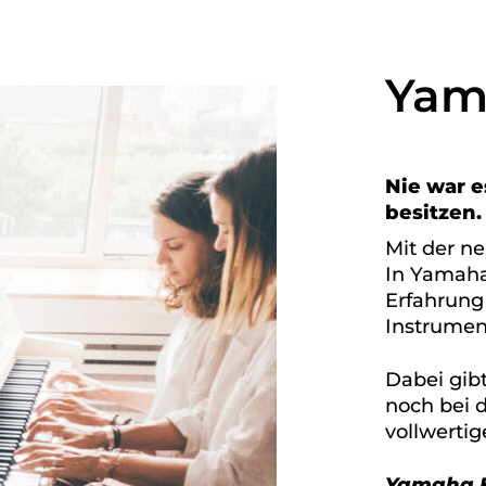
Yam
Nie war e
besitzen.
Mit der n
In Yamaha
Erfahrung
Instrumen
Dabei gib
noch bei d
vollwerti
Yamaha Kl