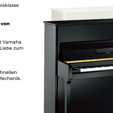
eisklasse
 von
gt Yamaha
 Liebe zum
hnellen
Mechanik.