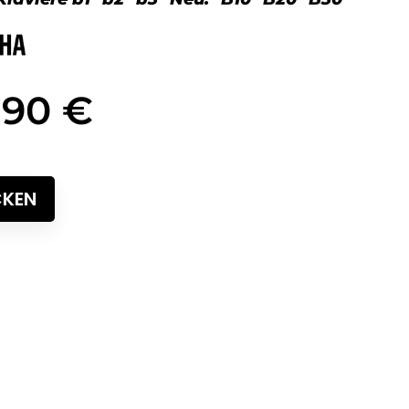
790 €
CKEN