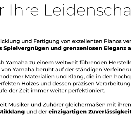
r Ihre Leidenscha
cklung und Fertigung von exzellenten Pianos vers
es Spielvergnügen und grenzenlosen Eleganz 
ch Yamaha zu einem weltweit führenden Herstelle
g von Yamaha beruht auf der ständigen Verfeiner
moderner Materialien und Klang, die in den hoch
fekten Holzes und dessen präzisen Verarbeitung
fe der Zeit immer weiter perfektioniert.
weit Musiker und Zuhörer gleichermaßen mit ih
tikklang
und der
einzigartigen Zuverlässigkei