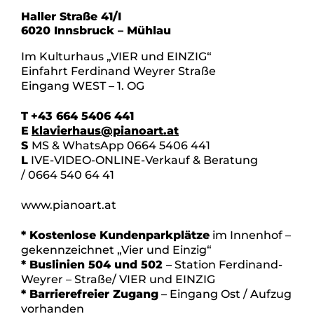
Haller Straße 41/I
6020 Innsbruck – Mühlau
Im Kulturhaus „VIER und EINZIG“
Einfahrt Ferdinand Weyrer Straße
Eingang WEST – 1. OG
T
+43 664 5406 441
E
klavierhaus@pianoart.at
S
MS & WhatsApp 0664 5406 441
L
IVE-VIDEO-ONLINE-Verkauf & Beratung
/ 0664 540 64 41
www.pianoart.at
* Kostenlose Kundenparkplätze
im Innenhof –
gekennzeichnet „Vier und Einzig“
* Buslinien 504 und 502
– Station Ferdinand-
Weyrer – Straße/ VIER und EINZIG
* Barrierefreier Zugang
– Eingang Ost / Aufzug
vorhanden