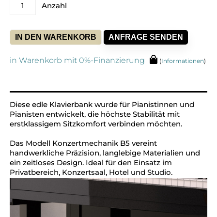
Anzahl
Klavierbank
Klassik
B5
IN DEN WARENKORB
ANFRAGE SENDEN
-
Schwarz
&
in Warenkorb mit 0%-Finanzierung
(
Informationen
)
Echtleder
Alternative:
Menge
Diese edle Klavierbank wurde für Pianistinnen und
Pianisten entwickelt, die höchste Stabilität mit
erstklassigem Sitzkomfort verbinden möchten.
Das Modell Konzertmechanik B5 vereint
handwerkliche Präzision, langlebige Materialien und
ein zeitloses Design. Ideal für den Einsatz im
Privatbereich, Konzertsaal, Hotel und Studio.