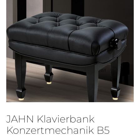
JAHN Klavierbank
Konzertmechanik B5