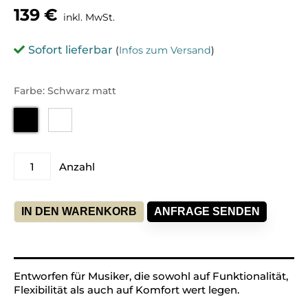
139
€
inkl. MwSt.
Sofort lieferbar
(
Infos zum Versand
)
Farbe: Schwarz matt
CASIO
Anzahl
CS-
68
PBK
IN DEN WARENKORB
ANFRAGE SENDEN
Privia
Stand
Alternative:
Menge
Entworfen für Musiker, die sowohl auf Funktionalität,
Flexibilität als auch auf Komfort wert legen.