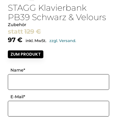
STAGG Klavierbank
PB39 Schwarz & Velours
Zubehör
129
€
Ursprünglicher
Aktueller
97
€
inkl. MwSt.
zzgl. Versand.
Preis
Preis
war:
ist:
129€
ZUM PRODUKT
97€.
Name*
E-Mail*