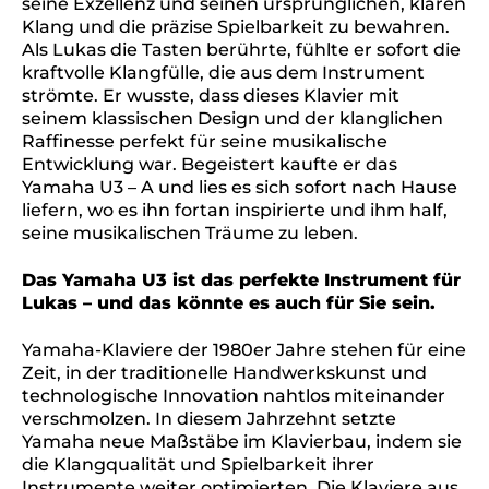
seine Exzellenz und seinen ursprünglichen, klaren
Klang und die präzise Spielbarkeit zu bewahren.
Als Lukas die Tasten berührte, fühlte er sofort die
kraftvolle Klangfülle, die aus dem Instrument
strömte. Er wusste, dass dieses Klavier mit
seinem klassischen Design und der klanglichen
Raffinesse perfekt für seine musikalische
Entwicklung war. Begeistert kaufte er das
Yamaha U3 – A und lies es sich sofort nach Hause
liefern, wo es ihn fortan inspirierte und ihm half,
seine musikalischen Träume zu leben.
Das Yamaha U3 ist das perfekte Instrument für
Lukas – und das könnte es auch für Sie sein.
Yamaha-Klaviere der 1980er Jahre stehen für eine
Zeit, in der traditionelle Handwerkskunst und
technologische Innovation nahtlos miteinander
verschmolzen. In diesem Jahrzehnt setzte
Yamaha neue Maßstäbe im Klavierbau, indem sie
die Klangqualität und Spielbarkeit ihrer
Instrumente weiter optimierten. Die Klaviere aus