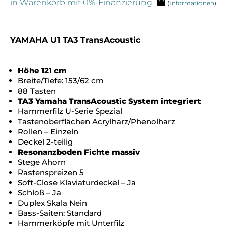
in Warenkorb mit 0%-Finanzierung
(
Informationen
)
Alternative:
YAMAHA U1 TA3 TransAcoustic
Höhe 121 cm
Breite/Tiefe: 153/62 cm
88 Tasten
TA3 Yamaha TransAcoustic System integriert
Hammerfilz U-Serie Spezial
Tastenoberflächen Acrylharz/Phenolharz
Rollen – Einzeln
Deckel 2-teilig
Resonanzboden Fichte massiv
Stege Ahorn
Rastenspreizen 5
Soft-Close Klaviaturdeckel – Ja
Schloß – Ja
Duplex Skala Nein
Bass-Saiten: Standard
Hammerköpfe mit Unterfilz