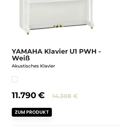
YAMAHA Klavier U1 PWH -
Weiß
Akustisches Klavier
Ursprünglic
Aktueller
11.790
€
14.308
€
Preis
Preis
ZUM PRODUKT
war:
ist:
14.308€
11.790€.