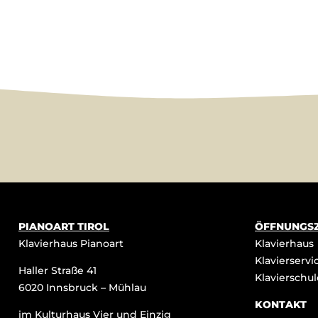
PIANOART TIROL
ÖFFNUNGSZ
Klavierhaus Pianoart
Klavierhaus
Klavierservi
Haller Straße 41
Klavierschul
6020 Innsbruck – Mühlau
KONTAKT
im Kulturhaus Vier und Einzig