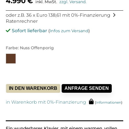
4.990
€
inkl. MwSt.
zzgl. Versand.
oder z.B. 36 x Euro 138,61 mit 0%-Finanzierung
Ratenrechner
Sofort lieferbar
(
Infos zum Versand
)
Farbe: Nuss Offenporig
IN DEN WARENKORB
ANFRAGE SENDEN
Alt
in Warenkorb mit 0%-Finanzierung
(
Informationen
)
Ein wunderbares Klavier, mit einem warmen, vollen