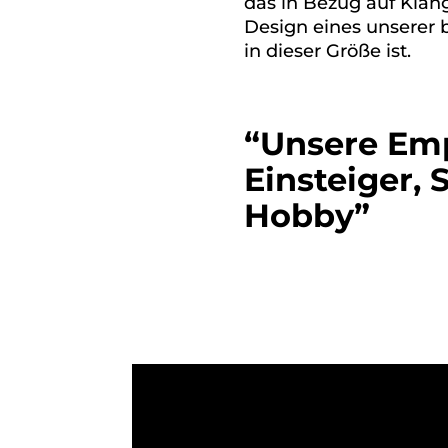
das in Bezug auf Klang
Design eines unserer b
in dieser Größe ist.
“Unsere Emp
Einsteiger, 
Hobby”