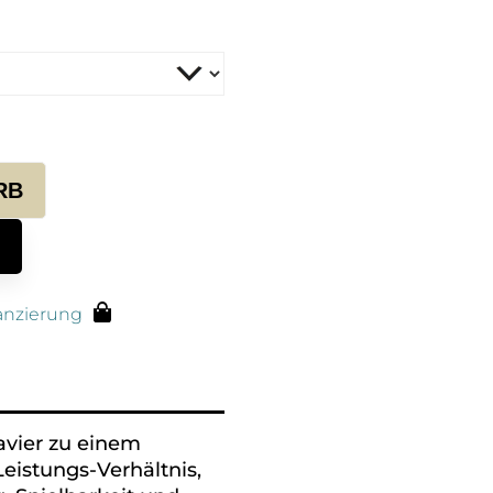
RB
anzierung
avier zu einem
istungs-Verhältnis,