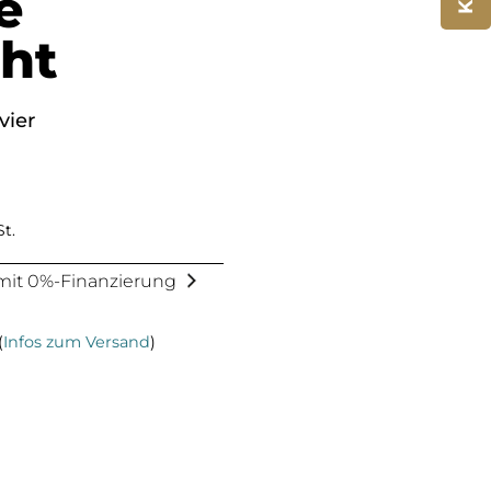
e
ht
vier
St.
2 mit 0%-Finanzierung
(
Infos zum Versand
)