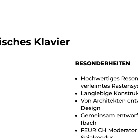
isches Klavier
BESONDERHEITEN
Hochwertiges Resona
verleimtes Rastens
Langlebige Konstru
Von Architekten ent
Design
Gemeinsam entworfe
Ibach
FEURICH Moderator P
Spielmodus