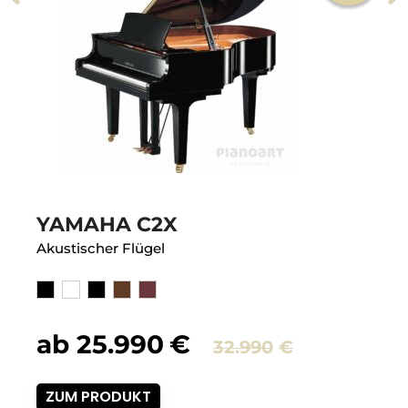
YAMAHA C2X
Akustischer Flügel
icher
Ursprüng
Aktuelle
ab
25.990
€
32.990
€
Preis
Preis
ZUM PRODUKT