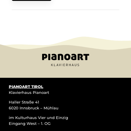
war:
ist:
32.990€
25.990€.
PIANOART TIROL
Klavierhaus Pianoart
Haller Straße 41
6020 Innsbruck – Mühlau
im Kulturhaus Vier und Einzig
Eingang West – 1. OG