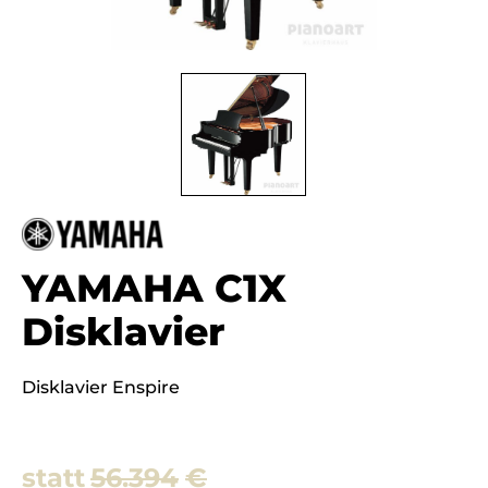
YAMAHA C1X
Disklavier
Disklavier Enspire
56.394
€