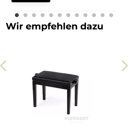
war:
ist:
8.500€
6.800€.
Wir empfehlen dazu