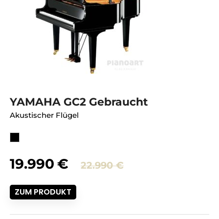
YAMAHA GC2 Gebraucht
Akustischer Flügel
Ursprünglich
Aktueller
19.990
€
22.990
€
Preis
Preis
ZUM PRODUKT
war:
ist:
22.990€
19.990€.