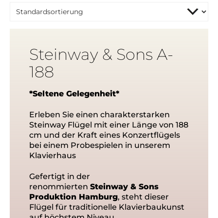
Silent
(13)
TransAcoustic
(4)
Disklavier
(9)
Steinway & Sons A-
Neu
(53)
188
Gebraucht
(14)
Anspruch
*Seltene Gelegenheit*
Anfänger
(33)
Erleben Sie einen charakterstarken
Fortgeschritten
(61)
Steinway Flügel mit einer Länge von 188
Professional
(44)
cm und der Kraft eines Konzertflügels
Hobby & Freizeit
(57)
bei einem Probespielen in unserem
Premium & Design
(25)
Klavierhaus
Institutionen
(45)
Tonstudios
(39)
Gefertigt in der
renommierten
Steinway & Sons
Hotels
(60)
Produktion Hamburg
, steht dieser
Hersteller
Flügel für traditionelle Klavierbaukunst
auf höchstem Niveau.
Yamaha
(40)