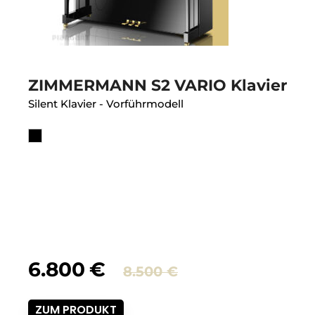
ZIMMERMANN S2 VARIO Klavier
Silent Klavier - Vorführmodell
her
Ursprünglich
Aktueller
6.800
€
8.500
€
Preis
Preis
ZUM PRODUKT