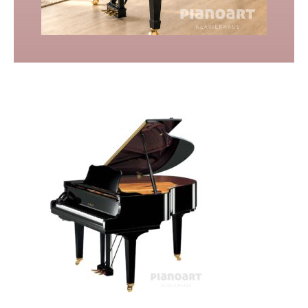
Asia
(43)
Größe
L bis 165 cm
(21)
L 166 bis 200 cm
(32)
L 201 bis 290 cm
(12)
Preis
9.990€
169.000€