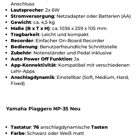
Anschluss
Lautsprecher
: 2x 6W
Stromversorgung
: Netzadapter oder Batterien (AA)
Gewicht
: ca. 4,5 kg
Maße (B x T x H)
: ca. 1036 x 259 x 105 mm
Tragbarkeit
: Leicht und kompakt
Recorder
: Einfacher On-Board Recorder
Bedienung
: Benutzerfreundliche Schnittstelle
Zubehör
: Notenständer und Pedal inklusive
Auto Power Off Funktion
: Ja
App-Konnektivität
: Kompatibel mit verschiedenen
Lehr-Apps
Anschlagdynamik
: Einstellbar (Soft, Medium, Hard,
Fixed)
Yamaha Piaggero NP-35 Neu
Tastatur
:
76
anschlagdynamische
Tasten
Farbe
: Schwarz oder Weiß matt