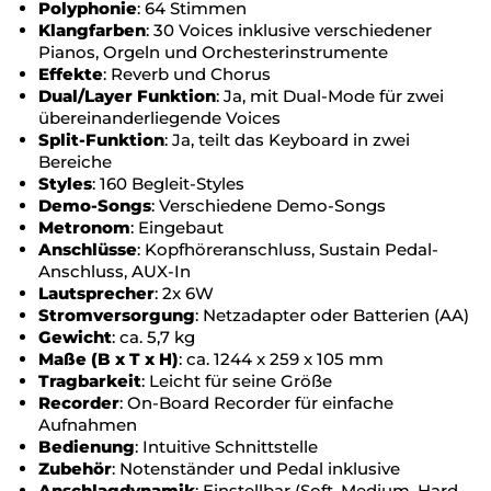
Polyphonie
: 64 Stimmen
Klangfarben
: 30 Voices inklusive verschiedener
Pianos, Orgeln und Orchesterinstrumente
Effekte
: Reverb und Chorus
Dual/Layer Funktion
: Ja, mit Dual-Mode für zwei
übereinanderliegende Voices
Split-Funktion
: Ja, teilt das Keyboard in zwei
Bereiche
Styles
: 160 Begleit-Styles
Demo-Songs
: Verschiedene Demo-Songs
Metronom
: Eingebaut
Anschlüsse
: Kopfhöreranschluss, Sustain Pedal-
Anschluss, AUX-In
Lautsprecher
: 2x 6W
Stromversorgung
: Netzadapter oder Batterien (AA)
Gewicht
: ca. 5,7 kg
Maße (B x T x H)
: ca. 1244 x 259 x 105 mm
Tragbarkeit
: Leicht für seine Größe
Recorder
: On-Board Recorder für einfache
Aufnahmen
Bedienung
: Intuitive Schnittstelle
Zubehör
: Notenständer und Pedal inklusive
Anschlagdynamik
: Einstellbar (Soft, Medium, Hard,