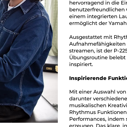
hervorragend in die E
benutzerfreundlichen 
einem integrierten La
ermöglicht der Yamaha
Ausgestattet mit Rhy
Aufnahmefähigkeiten u
streamen, ist der P-22
Übungsroutine belebt
inspiriert.
Inspirierende Funkt
Mit einer Auswahl vo
darunter verschiedene 
musikalischen Kreativit
Rhythmus Funktionen 
Performances, indem s
erzeugen. Das klare, i