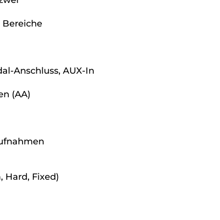
 zwei
i Bereiche
dal-Anschluss, AUX-In
en (AA)
 Aufnahmen
, Hard, Fixed)