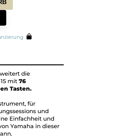
RB
anzierung
weitert die
-15 mit
76
en Tasten.
nstrument, für
ungssessions und
ine Einfachheit und
 von Yamaha in dieser
kann.