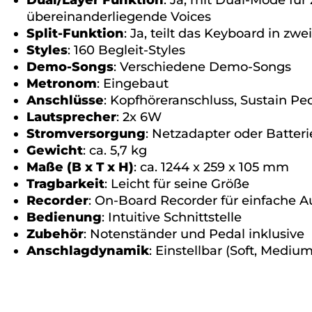
Dual/Layer Funktion
: Ja, mit Dual-Mode für
übereinanderliegende Voices
Split-Funktion
: Ja, teilt das Keyboard in zwe
Styles
: 160 Begleit-Styles
Demo-Songs
: Verschiedene Demo-Songs
Metronom
: Eingebaut
Anschlüsse
: Kopfhöreranschluss, Sustain Pe
Lautsprecher
: 2x 6W
Stromversorgung
: Netzadapter oder Batteri
Gewicht
: ca. 5,7 kg
Maße (B x T x H)
: ca. 1244 x 259 x 105 mm
Tragbarkeit
: Leicht für seine Größe
Recorder
: On-Board Recorder für einfache
Bedienung
: Intuitive Schnittstelle
Zubehör
: Notenständer und Pedal inklusive
Anschlagdynamik
: Einstellbar (Soft, Medium