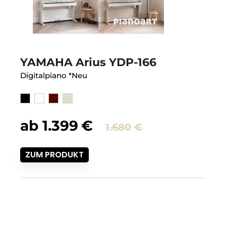
YAMAHA Arius YDP-166
Digitalpiano *Neu
Ursprüngli
Aktueller
ab
1.399
€
1.680
€
Preis
Preis
ZUM PRODUKT
war:
ist:
1.680€
1.399€.