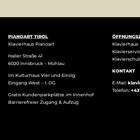
PIANOART TIROL
ÖFFNUNGSZ
Klavierhaus Pianoart
Klavierhaus
Klavierservi
Haller Straße 41
Klavierschul
6020 Innsbruck – Mühlau
KONTAKT
im Kulturhaus Vier und Einzig
Eingang West – 1. OG
E-Mail:
klav
Telefon:
+43
Gratis Kundenparkplätze im Innenhof
Barrierefreier Zugang & Aufzug