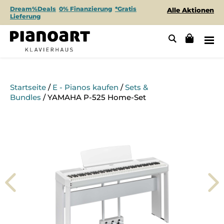
Dream%Deals
0% Finanzierung
*Gratis
Alle Aktionen
Lieferung
Startseite
/
E - Pianos kaufen
/
Sets &
Bundles
/ YAMAHA P-525 Home-Set