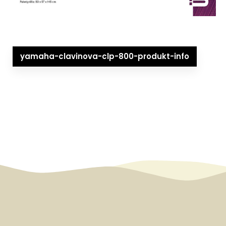
yamaha-clavinova-clp-800-produkt-info