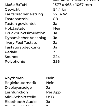
Maße BxTxH
1377 x 468 x 1067 mm
Gewicht
54,4 kg
Lautsprecherleistung
2x 14 W
Tastenanzahl
88
Tasten gewichtet
Ja
Holztastatur
Nein
Druckpunktsimulation
Ja
Dynamischer Anschlag
Ja
Ivory Feel Tastatur
Ja
Tastaturabdeckung
Ja
Pedale
3
Sounds
324
Polyphonie
256
Rhythmen
Nein
Begleitautomatik
Nein
Displayanzeige
Ja
Lernfunktion
Per App
Midi-Schnittstelle
USB
Bluethooth Audio
Ja