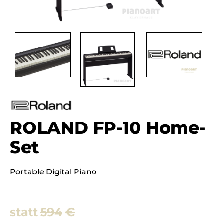
ROLAND FP-10 Home-
Set
Portable Digital Piano
Ursprünglicher
Aktueller
594
€