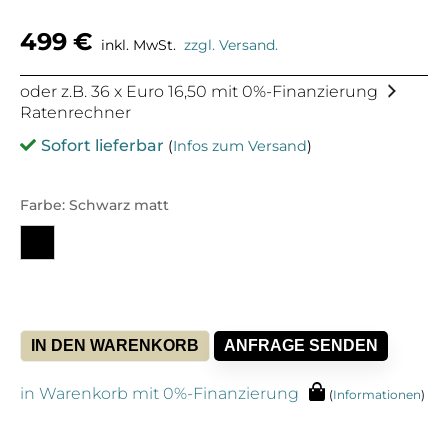
Preis
Preis
499
€
inkl. MwSt.
zzgl. Versand.
war:
ist:
oder z.B. 36 x Euro 16,50 mit 0%-Finanzierung
Ratenrechner
Sofort lieferbar
(
Infos zum Versand
)
594€
499€.
Farbe: Schwarz matt
IN DEN WARENKORB
ANFRAGE SENDEN
Alt
in Warenkorb mit 0%-Finanzierung
(
Informationen
)