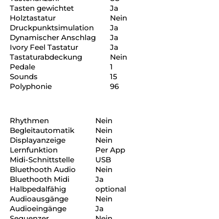
Tasten gewichtet
Ja
Holztastatur
Nein
Druckpunktsimulation
Ja
Dynamischer Anschlag
Ja
Ivory Feel Tastatur
Ja
Tastaturabdeckung
Nein
Pedale
1
Sounds
15
Polyphonie
96
Rhythmen
Nein
Begleitautomatik
Nein
Displayanzeige
Nein
Lernfunktion
Per App
Midi-Schnittstelle
USB
Bluethooth Audio
Nein
Bluethooth Midi
Ja
Halbpedalfähig
optional
Audioausgänge
Nein
Audioeingänge
Ja
Sequenzer
Nein