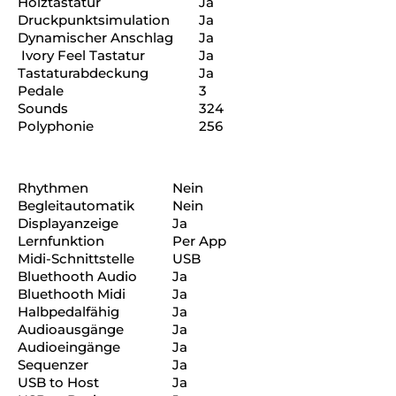
Holztastatur
Ja
Druckpunktsimulation
Ja
Dynamischer Anschlag
Ja
Ivory Feel Tastatur
Ja
Tastaturabdeckung
Ja
Pedale
3
Sounds
324
Polyphonie
256
Rhythmen
Nein
Begleitautomatik
Nein
Displayanzeige
Ja
Lernfunktion
Per App
Midi-Schnittstelle
USB
Bluethooth Audio
Ja
Bluethooth Midi
Ja
Halbpedalfähig
Ja
Audioausgänge
Ja
Audioeingänge
Ja
Sequenzer
Ja
USB to Host
Ja