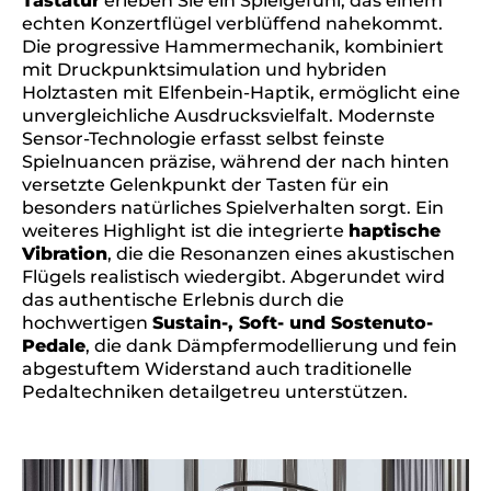
Tastatur
erleben Sie ein Spielgefühl, das einem
echten Konzertflügel verblüffend nahekommt.
Die progressive Hammermechanik, kombiniert
mit Druckpunktsimulation und hybriden
Holztasten mit Elfenbein-Haptik, ermöglicht eine
unvergleichliche Ausdrucksvielfalt. Modernste
Sensor-Technologie erfasst selbst feinste
Spielnuancen präzise, während der nach hinten
versetzte Gelenkpunkt der Tasten für ein
besonders natürliches Spielverhalten sorgt. Ein
weiteres Highlight ist die integrierte
haptische
Vibration
, die die Resonanzen eines akustischen
Flügels realistisch wiedergibt. Abgerundet wird
das authentische Erlebnis durch die
hochwertigen
Sustain-, Soft- und Sostenuto-
Pedale
, die dank Dämpfermodellierung und fein
abgestuftem Widerstand auch traditionelle
Pedaltechniken detailgetreu unterstützen.