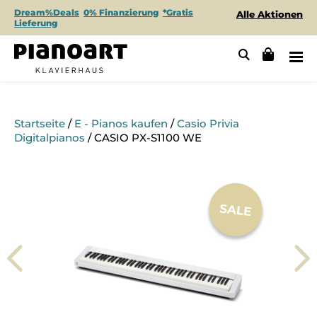
Dream%Deals
0% Finanzierung
*Gratis
Alle Aktionen
Lieferung
Startseite
/
E - Pianos kaufen
/
Casio Privia
Digitalpianos
/ CASIO PX-S1100 WE