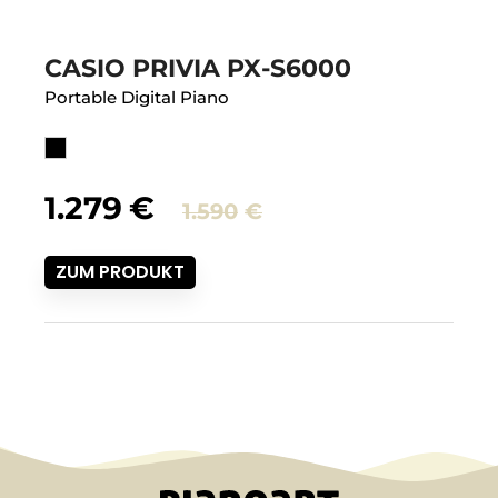
CASIO PRIVIA PX-S6000
Portable Digital Piano
Ursprüngliche
Aktueller
1.279
€
1.590
€
Preis
Preis
ZUM PRODUKT
war:
ist:
1.590€
1.279€.